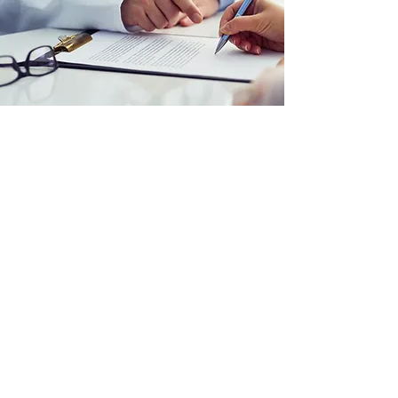
Antworten auf häufige
Fragen zu medizinischem
Cannabis
Wie erfolgt die
Identitätsprüfung für
Cannabisblüten?
Die Identitätsfeststellung für
Cannabisblüten erfolgt auf Basis der