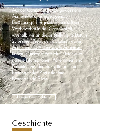
Aus der Cannabispflanze gewonnene
Arzneimittel unterliegen gemäß
Betäubungsmittelgesetz einem strikten
Werbeverbot in der Öffentlichkeit,
weshalb wir an dieser Stelle keine Details
zu unseren Produkten platzieren dürfen.
Ärztinnen und Ärzten sowie Apotheken
finden in unserem Bereich für Fachleute
nähere Informationen
. Patientinnen und
Patienten wenden sich bitte an ihren
behandelnden Arzt oder ihre
behandelnde Ärztin.
Unsere Geschichte >
Geschichte