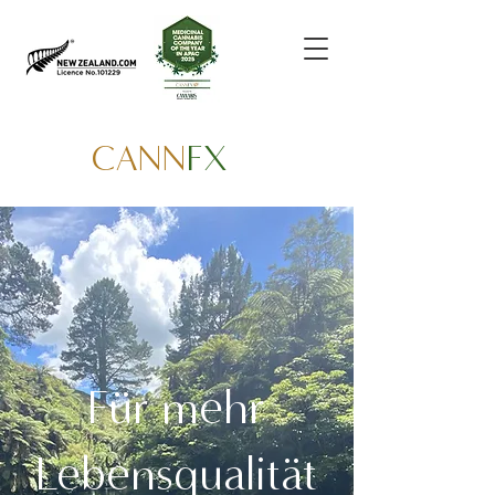
CANN
FX
Für mehr
Lebensqualität