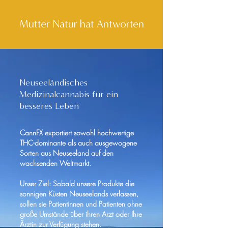
Mutter Natur hat Antworten
Neuseeländisches
Medizinalcannabis für ein
besseres Leben
CannFX exportiert sowohl hochwertige
THC-dominante als auch ausgewogene
Sorten aus Neuseeland auf den
wachsenden Weltmarkt.
Unser Ziel: Sobald unsere Produkte die
sonnigen Küsten Neuseelands verlassen,
sollen sie Patientinnen und Patienten ohne
große Umstände über ihren Arzt oder Ihre
Ärztin zur Verfügung stehen.